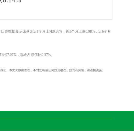
.14%
。历史数据显示该基金近1个月上涨0.38%，近3个月上涨0.98%，近6个月
.07%，现金占净值比0.37%。
问题请联系我们。本文为数据整理，不对您构成任何投资建议，投资有风险，请谨慎决策。