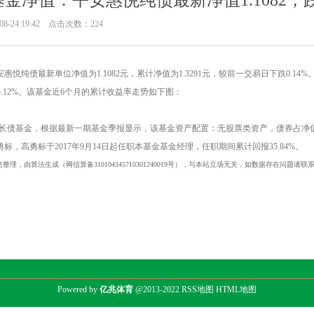
基金净值：平安惠悦纯债最新净值1.1082，跌0
8-24 19:42 点击次数：224
惠悦纯债最新单位净值为1.1082元，累计净值为1.3291元，较前一交易日下跌0.14%
涨5.12%。该基金近6个月的累计收益率走势如下图：
长债基金，根据最新一期基金季报显示，该基金资产配置：无股票类资产，债券占净值比97
标，高勇标于2017年9月14日起任职本基金基金经理，任职期间累计回报35.84%。
理，由算法生成（网信算备310104345710301240019号），与本站立场无关，如数据存在
Powered by
亿兆体育
@2013-2022
RSS地图
HTML地图