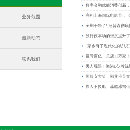
数字金融赋能消费创新
亮相上海国际电影节，
业务范围
全删干净了! 汤普森彻底
独行侠本场的强度提升了
最新动态
“家乡有了现代化的纺织
巨亏百亿，关店11万家
联系我们
丢人现眼！海港B队教练
周玲安大笑！郭艾伦英文
换人不换船，菲船滞留仙