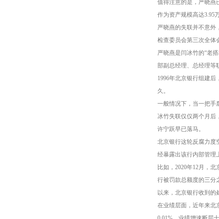
值得注意的是，严晓燕
作为资产规模高达3.9
严晓燕的失联并不意外
检查委员会第三次全体
严晓燕是闫冰竹的“老
部副总经理、总经理等
1996年北京银行组建
久。
一般情况下，当一把手
冰竹失联仅仅两个月后
许宁跃早已落马。
北京银行这轮反腐力度
经暴露出该行内部管理
比如，2020年12月
行被罚款总额度的三分之
以来，北京银行收到的处
在业绩层面，近年来北京银
0.01%，业绩增速断层十分