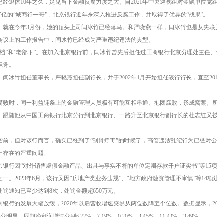
已经退休10年之久，足见当下金融反腐力度之大。自2021年中央巡视组对金融单位
5万亿的“城商行一哥”，北京银行近年来深入推进反腐工作，并取得了优异的“战果”。
，就在今年3月份，她的顶头上司闫冰竹已经落马。和严晓燕一样，闫冰竹也是从失联开
会议上的工作报告中，闫冰竹已经成为严重违纪违法的典型。
搭档”和“老部下”。在加入北京银行前，闫冰竹曾先后担任过工商银行北京分理处主任
职务。
后，闫冰竹担任董事长，严晓燕担任副行长，并于2002年1月开始担任该行行长，直至20
腐败时，同一利益链条上的金融管理人员极有可能互相串通、抱团腐败，形成窝案。所
，跟随他从中国工商银行北京分行到北京银行、一路升至北京银行副行长的杜志红又被曝
空前，但对该行而言，确实已经到了“刮骨疗毒”的时候了，高管违法乱纪行为已经对
上存在的严重问题。
，北京银行因“对外销售虚假金融产品、出具与事实不符的单位定期存款开户证实书”等15
一。2023年6月，该行又因“房地产类业务违规”、“地方政府融资管理不审慎”等14项
罚通知已至少达到8次，处罚金额超650万元。
行的发展大幅放缓，2020年以后营收增速突然从两位数降至个位数。数据显示，2018年至202
明显。同期净利润增速分别6.77%、7.19%、0.20%、3.45%、11.40%、3.49%。