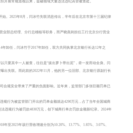
党组织开展常规巡视以来，金融领域大量违法违纪高管被查处。
始。2023年8月，闫冰竹失联消息传出，半年后在北京市第十三届纪律
、营业部总经理、分行总稽核等职务，而严晓燕则担任工行北京分行营业
14年卸任，闫冰竹于2017年卸任，双方共同执掌北京银行长达12年之
以只要其中一人被查，往往是“拔出萝卜带出泥”，牵一发而动全身。闫
出失联。而此前的2022年11月，他的另一位旧部、北京银行原副行长
公司合规安全带来了严重的负面影响。近年来，监管部门多张巨额罚单已
项违规行为被监管部门开出的罚单金额就达4290万元，占了当年全国城商
违法违规行为被罚款4830万元，创下城商行单次罚款金额新纪录。2024年
3年该行营收增速分别为10.20%、13.77%、1.85%、3.07%、