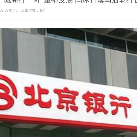
万亿“城商行一哥”重拳反腐 闫冰竹落马后老
9-09 07:46 点击次数：167