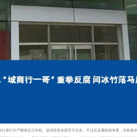
银行原行长严晓燕近日失联。该消息暂未获官方证实，不过从反腐路线来看，失联基