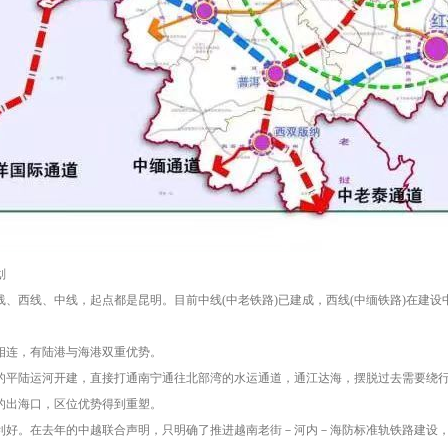
划
、西线、中线，起点都是昆明。目前中线(中老铁路)已建成，西线(中缅铁路)在建设
相连，有陆港与海港双重优势。
的平陆运河开建，直接打通南宁通往北部湾的水运通道，通江达海，摆脱过去需要绕
的出海口，区位优势得到重塑。
利好。在去年的中越联合声明，只明确了推进越南老街－河内－海防标准轨铁路建设