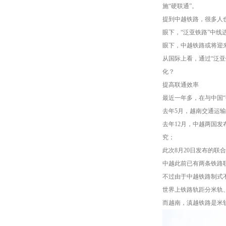
施“硬联通”。
提到中越铁路，很多人也
眼下，“泛亚铁路”中
眼下，中越铁路或将迎
从国际上看，通过“泛
化？
提高联通效率
最近一年多，在与中国“
去年5月，越南交通运
去年12月，中越两国
究；
此次8月20日发布的
中越此前已有两条铁路
不过由于中越铁路制式
世界上铁路轨距分米轨、
而越南，滇越铁路是米