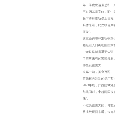
年一季度发运量总和，
不过因其是宽轨，而中
眼下将标准轨提上日程
具体来看，此次联合声
齐发”。
这三条跨境标准轨铁路
越是在人口稠密的国家和
中老铁路就是重要佐证，
了前所未有的繁荣景象
哪里获益更大
火车一响，黄金万两。
首先被关注到的是广西
2023年底，广西防
与此同时，中越两国政
珠”。
不过受益更大的，可能
从省级层面来看，云南