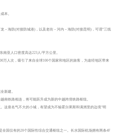
金成本。
－海防(对接防城港)，以及老街－河内－海防(对接昆明)，可谓“三线
南亚人口密度高达223人/平方公里。
800万人次，吸引了来自全球100个国家和地区的旅客，为途经地区带来
完全新建。
与越南铁路相连，将可能跃升成为新的中越跨境铁路枢纽。
。这座名气不大的小城，有望成为不输霍尔果斯和满洲里的边境“明
是全国仅有的20个国际性综合交通枢纽之一。长水国际机场拥有两条4F