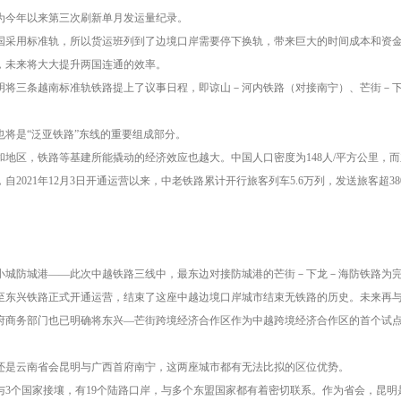
为今年以来第三次刷新单月发运量纪录。
国采用标准轨，所以货运班列到了边境口岸需要停下换轨，带来巨大的时间成本和资
，未来将大大提升两国连通的效率。
明将三条越南标准轨铁路提上了议事日程，即谅山－河内铁路（对接南宁）、芒街－下龙
也将是“泛亚铁路”东线的重要组成部分。
地区，铁路等基建所能撬动的经济效应也越大。中国人口密度为148人/平方公里，而东
自2021年12月3日开通运营以来，中老铁路累计开行旅客列车5.6万列，发送旅客超3
。
小城防城港——此次中越铁路三线中，最东边对接防城港的芒街－下龙－海防铁路为
城港至东兴铁路正式开通运营，结束了这座中越边境口岸城市结束无铁路的历史。未来再
府商务部门也已明确将东兴—芒街跨境经济合作区作为中越跨境经济合作区的首个试点
还是云南省会昆明与广西首府南宁，这两座城市都有无法比拟的区位优势。
与3个国家接壤，有19个陆路口岸，与多个东盟国家都有着密切联系。作为省会，昆明