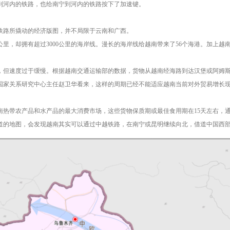
到河内的铁路，也给南宁到河内的铁路按下了加速键。
铁路所撬动的经济版图，并不局限于云南和广西。
公里，却拥有超过3000公里的海岸线。漫长的海岸线给越南带来了56个海港。加上
，但速度过于缓慢。根据越南交通运输部的数据，货物从越南经海路到达汉堡或阿姆斯
国家关系研究中心主任赵卫华看来，这样的周期已经不能适应越南当前对外贸易增长
南热带农产品和水产品的最大消费市场，这些货物保质期或最佳食用期在15天左右，
道的地图，会发现越南其实可以通过中越铁路，在南宁或昆明继续向北，借道中国西