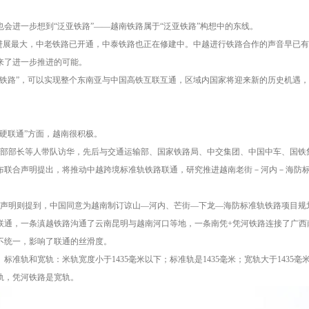
会进一步想到“泛亚铁路”——越南铁路属于“泛亚铁路”构想中的东线。
线进展最大，中老铁路已开通，中泰铁路也正在修建中。中越进行铁路合作的声音早已
来了进一步推进的可能。
亚铁路”，可以实现整个东南亚与中国高铁互联互通，区域内国家将迎来新的历史机遇
硬联通”方面，越南很积极。
输部部长等人带队访华，先后与交通运输部、国家铁路局、中交集团、中国中车、国铁
发布联合声明提出，将推动中越跨境标准轨铁路联通，研究推进越南老街－河内－海防
联合声明则提到，中国同意为越南制订谅山—河内、芒街—下龙—海防标准轨铁路项目
联通，一条滇越铁路沟通了云南昆明与越南河口等地，一条南凭+凭河铁路连接了广西
不统一，影响了联通的丝滑度。
标准轨和宽轨：米轨宽度小于1435毫米以下；标准轨是1435毫米；宽轨大于143
轨，凭河铁路是宽轨。