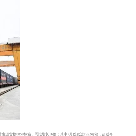
货物6850标箱，同比增长16倍；其中7月份发运1922标箱，超过今