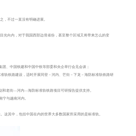
有之，不过一直没有明确进展。
，目光向内，对于我国西部边境省份，甚至整个区域又将带来怎么的变
集团、中国铁建和中国中铁等部委和央企举行会见会谈；
标准轨铁路建设，适时开展同登－河内、芒街－下龙－海防标准轨铁路研
规划和老街—河内—海防标准轨铁路项目可研报告提供支持。
南宁与越南河内。
5毫米。这其中，包括中国在内的世界大多数国家所采用的是标准轨。